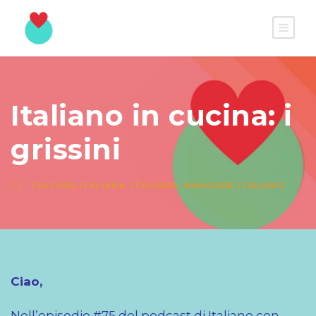
Italiano in cucina: i
grissini
CULTURA ITALIANA
,
ITALIANO
,
MANGIARE ITALIANO
Ciao,
Nell’episodio #75 del podcast di Italiano con