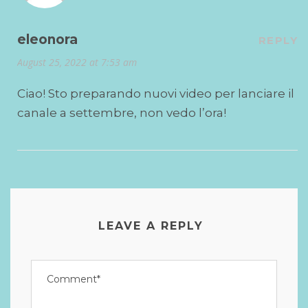
eleonora
REPLY
August 25, 2022 at 7:53 am
Ciao! Sto preparando nuovi video per lanciare il
canale a settembre, non vedo l’ora!
LEAVE A REPLY