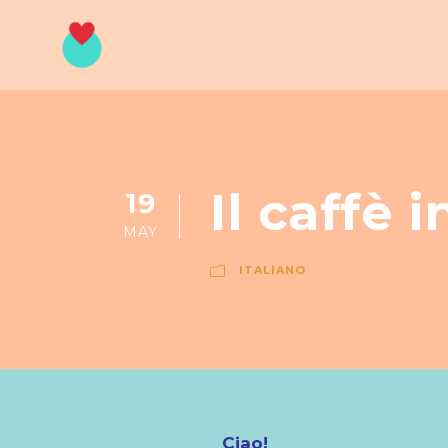
Il caffè i
19
MAY
ITALIANO
Ciao!