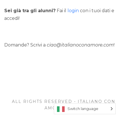
Sei già tra gli alunni?
Fai il
login
con i tuoi dati e
accedi!
Domande? Scrivi a
ciao@italianoconamore.com
!
ALL RIGHTS RESERVED - ITALIANO CON
AMORE © 2026
Switch language