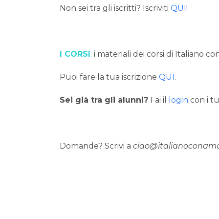
Non sei tra gli iscritti? Iscriviti
QUI
!
I CORSI
:
i materiali dei corsi di Italiano c
Puoi fare la tua iscrizione
QUI
.
Sei già tra gli alunni?
Fai il
login
con i tu
Domande? Scrivi a
ciao@italianoconam