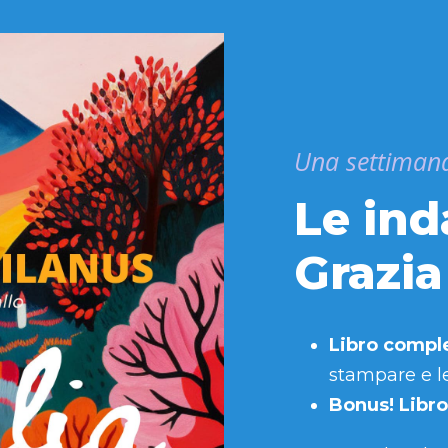
Una settimana
Le ind
Grazi
Libro compl
stampare e l
Bonus! Libro