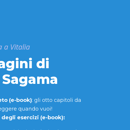
 a Vitalia
agini di
a Sagama
eto (e-book)
: gli otto capitoli da
eggere quando vuoi!
 degli esercizi (e-book):