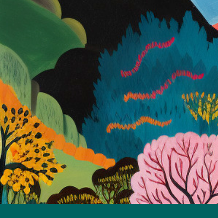
1
2
3
4
5
6
7
8
9
10
11
12
13