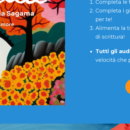
Completa le t
Completa i gi
per te!
Alimenta la t
di scrittura!
Tutti gli aud
velocità che p