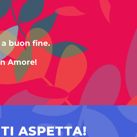
 a buon fine.
con Amore!
 TI ASPETTA!