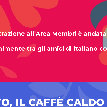
trazione all’Area Membri è andata
ialmente tra gli amici di Italiano 
TO, IL CAFFÈ CALDO