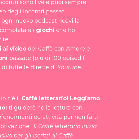
incontri sono live e puoi sempre
eo degli incontri passati.
 ogni nuovo podcast ricevi la
completa e i
giochi
che ho
 te.
 ai video
dei Caffè con Amore e
oni
passate (più di 100 episodi!)
y
di tutte le dirette di
Youtube.
o c’è il
Caffè letterario! Leggiamo
no:
ti guiderò nella lettura con
fondimenti ed attività per non farti
motivazione.
Il Caffè letterario inizia
sivo per gli iscritti al Caffè.