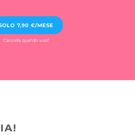
SOLO 7,90 €/MESE
Cancella quando vuoi!
IA!