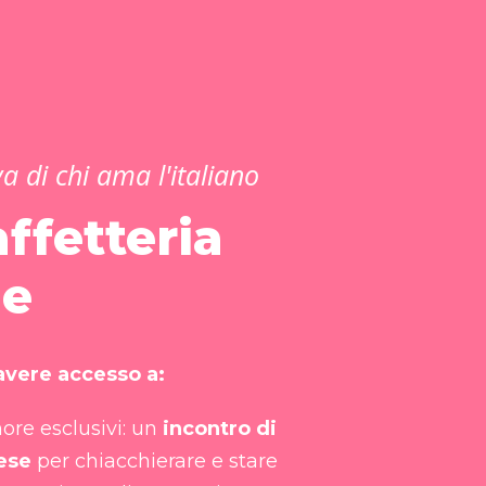
va di chi ama l'italiano
ffetteria
le
 avere accesso a:
ore esclusivi: un
incontro di
ese
per chiacchierare e stare