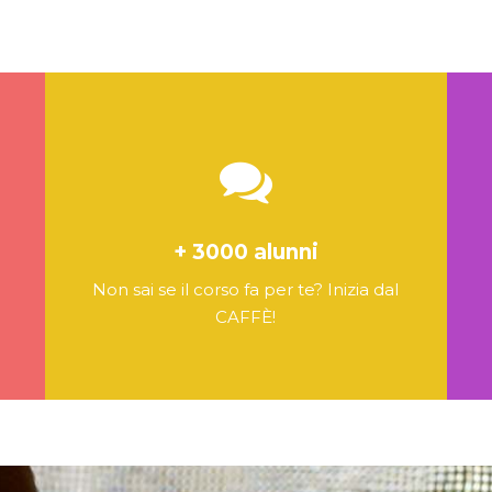
+ 3000 alunni
Non sai se il corso fa per te? Inizia dal
CAFFÈ!