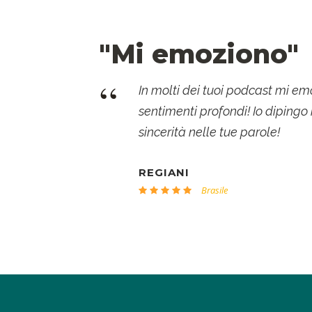
"Mi emoziono"
“
In molti dei tuoi podcast mi e
sentimenti profondi! Io dipingo
sincerità nelle tue parole!
REGIANI
Brasile