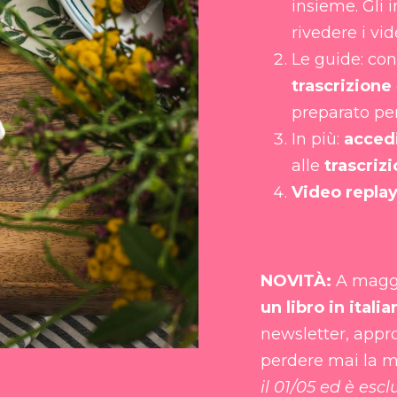
insieme. Gli 
rivedere i vid
Le guide: con
trascrizione
preparato per
In più:
accedi
alle
trascrizi
Video repla
NOVITÀ:
A maggi
un libro in italia
newsletter, appro
perdere mai la 
il 01/05 ed è esclu