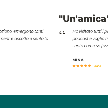
"Un'amica
“
moziono, emergono tanti
Ho visitato tutti i
 mentre ascolto e sento la
podcast e voglio ri
sento come se fos
MINA
Italia