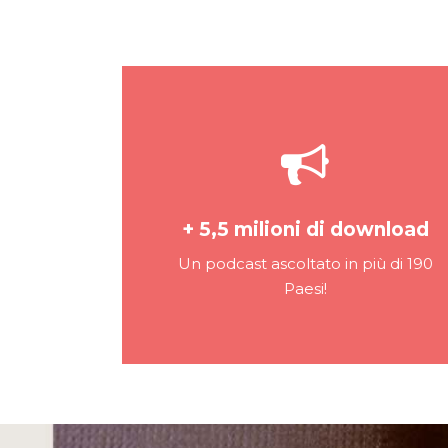
+ 5,5 milioni di download
Un podcast ascoltato in più di 190
Paesi!